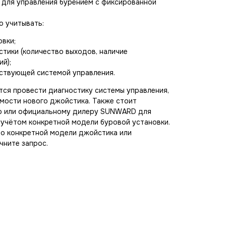
 для управления бурением с фиксированной
о учитывать:
вки;
стики (количество выходов, наличие
й);
ствующей системой управления.
ся провести диагностику системы управления,
мости нового джойстика. Также стоит
ю или официальному дилеру SUNWARD для
 учётом конкретной модели буровой установки.
 о конкретной модели джойстика или
чните запрос.