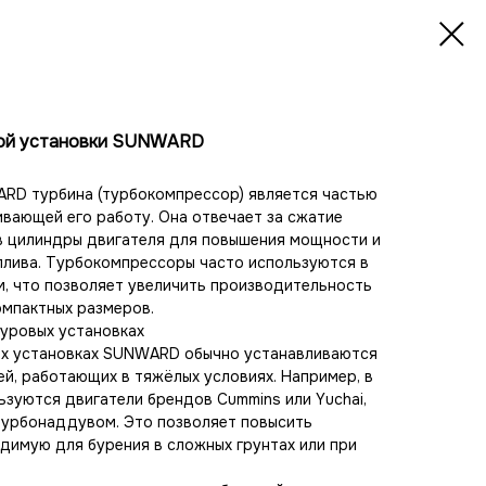
вой установки SUNWARD
ARD турбина (турбокомпрессор) является частью
ивающей его работу. Она отвечает за сжатие
в цилиндры двигателя для повышения мощности и
плива. Турбокомпрессоры часто используются в
, что позволяет увеличить производительность
омпактных размеров.
уровых установках
х установках SUNWARD обычно устанавливаются
ей, работающих в тяжёлых условиях. Например, в
ьзуются двигатели брендов Cummins или Yuchai,
турбонаддувом. Это позволяет повысить
димую для бурения в сложных грунтах или при