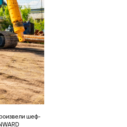
роизвели шеф-
SUNWARD