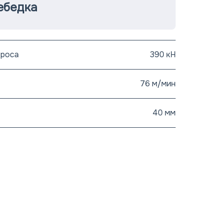
ебедка
троса
390 кН
76 м/мин
40 мм