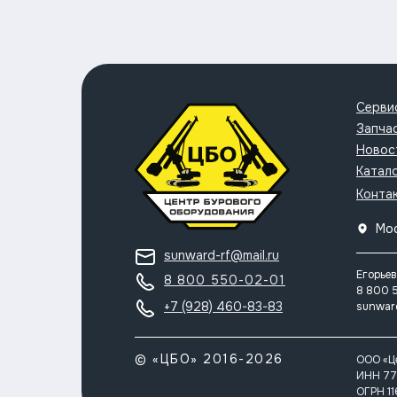
Серви
Запча
Новос
Катал
Конта
Мо
sunward-rf@mail.ru
Егорьев
8 800 550-02-01
8 800 
+7 (928) 460-83-83
sunwar
© «ЦБО» 2016-2026
ООО «Ц
ИНН 77
ОГРН 1