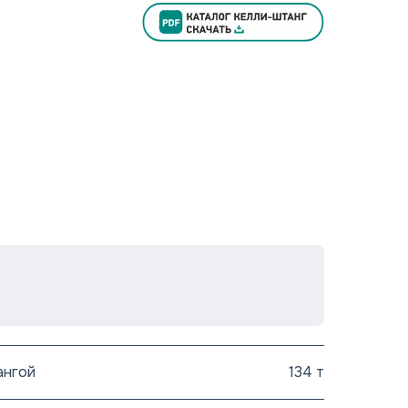
ангой
134 т