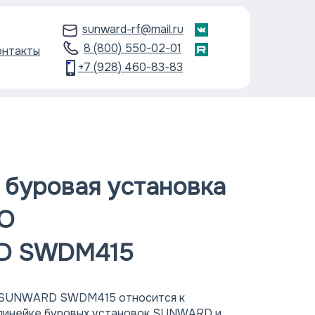
sunward-rf@mail.ru
8 (800) 550-02-01
онтакты
+7 (928) 460-83-83
 буровая установка
RO
D SWDM415
а SUNWARD SWDM415 относится к
линейке буровых установок SUNWARD и