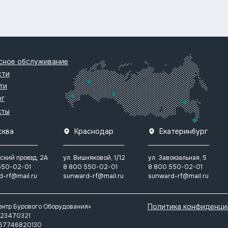
сное обслуживание
сти
ти
ог
кты
сква
Краснодар
Екатеринбург
ский проезд, 2А
ул. Вишняковой, 1/12
ул. Завокзальная, 5
550-02-01
8 800 550-02-01
8 800 550-02-01
d-rf@mail.ru
sunward-rf@mail.ru
sunward-rf@mail.ru
Политика конфиденци
ентр Бурового Оборудования»
23470321
167746820130